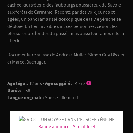
cachée, qui s’étend des faubourgs poussiéreux de Savoie
aux forêts de Carinthie. Raconté par des voix jeunes et
âgées, un panorama kaléidoscopique de la vie yéniche se
déploie. Un lien invisible unit ces personnes: ce sont les
blessures profondes du passé, mais aussi leur amour de la
liberté.
Documentaire suisse de Andreas Müller, Simon Guy Fässler
et Marcel Bächtiger.
Age légal:
12 ans -
Age suggéré:
14 ans
Durée:
1:58
Langue originale:
Suisse-allemand
Bande annonce
-
Site officiel