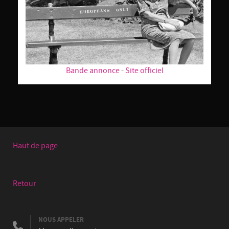
Bande annonce
-
Site officiel
Haut de page
Retour
NOUS APPELER