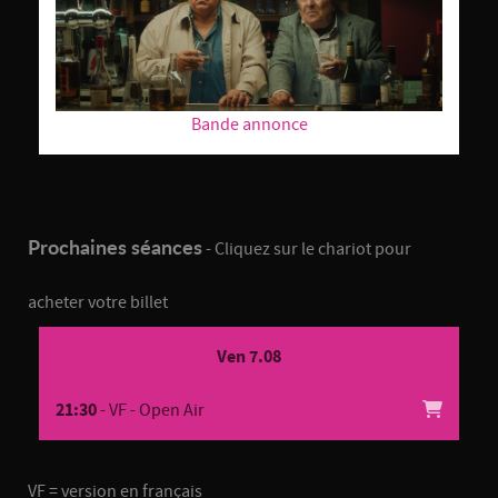
Bande annonce
Prochaines séances
- Cliquez sur le chariot pour
acheter votre billet
Ven 7.08
21:30
- VF - Open Air
VF = version en français