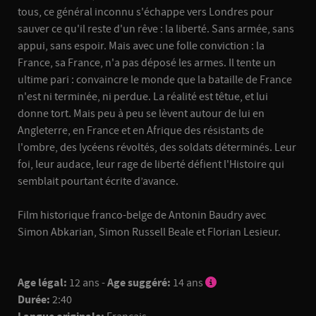
tous, ce général inconnu s'échappe vers Londres pour
sauver ce qu'il reste d'un rêve : la liberté. Sans armée, sans
appui, sans espoir. Mais avec une folle conviction : la
France, sa France, n'a pas déposé les armes. Il tente un
ultime pari : convaincre le monde que la bataille de France
n'est ni terminée, ni perdue. La réalité est têtue, et lui
donne tort. Mais peu à peu se lèvent autour de lui en
Angleterre, en France et en Afrique des résistants de
l'ombre, des lycéens révoltés, des soldats déterminés. Leur
foi, leur audace, leur rage de liberté défient l'Histoire qui
semblait pourtant écrite d’avance.
Film historique franco-belge de Antonin Baudry avec
Simon Abkarian, Simon Russell Beale et Florian Lesieur.
Age légal:
12 ans -
Age suggéré:
14 ans
Durée:
2:40